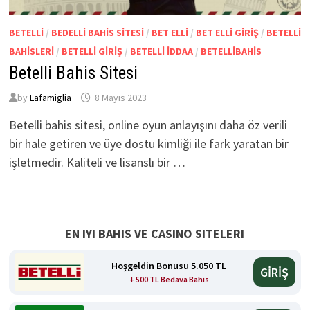
BETELLI
/
BEDELLI BAHIS SITESI
/
BET ELLI
/
BET ELLI GIRIŞ
/
BETELLI
BAHISLERI
/
BETELLI GIRIŞ
/
BETELLI IDDAA
/
BETELLIBAHIS
Betelli Bahis Sitesi
by
Lafamiglia
8 Mayıs 2023
Betelli bahis sitesi, online oyun anlayışını daha öz verili
bir hale getiren ve üye dostu kimliği ile fark yaratan bir
işletmedir. Kaliteli ve lisanslı bir …
EN IYI BAHIS VE CASINO SITELERI
Hoşgeldin Bonusu 5.050 TL
GİRİŞ
+ 500 TL Bedava Bahis