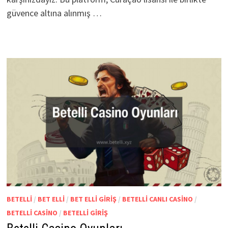
güvence altına alınmış …
BETELLI
/
BET ELLI
/
BET ELLI GIRIŞ
/
BETELLI CANLI CASINO
/
BETELLI CASINO
/
BETELLI GIRIŞ