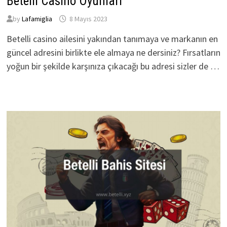
Betelli Casino Oyunları
by
Lafamiglia
8 Mayıs 2023
Betelli casino ailesini yakından tanımaya ve markanın en
güncel adresini birlikte ele almaya ne dersiniz? Fırsatların
yoğun bir şekilde karşınıza çıkacağı bu adresi sizler de …