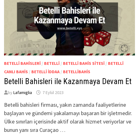
BETELLI BAHISLERI
/
BETELLI
/
BETELLI BAHIS SITESI
/
BETELLI
CANLI BAHIS
/
BETELLI IDDAA
/
BETELLIBAHIS
Betelli Bahisleri ile Kazanmaya Devam Et
by
Lafamiglia
7 Eylül 2023
Betelli bahisleri firması, yakın zamanda faaliyetlerine
başlayan ve gündemi yakalamayı başaran bir işletmedir.
Ülke sınırları içerisinde aktif olarak hizmet veriyorlar ve
bunun yanı sıra Curaçao …