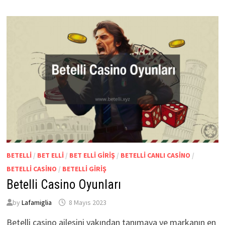
BETELLI
/
BET ELLI
/
BET ELLI GIRIŞ
/
BETELLI CANLI CASINO
/
BETELLI CASINO
/
BETELLI GIRIŞ
Betelli Casino Oyunları
by
Lafamiglia
8 Mayıs 2023
Betelli casino ailesini yakından tanımaya ve markanın en