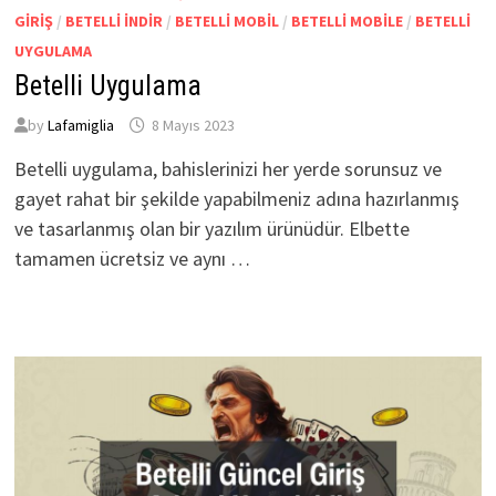
GIRIŞ
/
BETELLI INDIR
/
BETELLI MOBIL
/
BETELLI MOBILE
/
BETELLI
UYGULAMA
Betelli Uygulama
by
Lafamiglia
8 Mayıs 2023
Betelli uygulama, bahislerinizi her yerde sorunsuz ve
gayet rahat bir şekilde yapabilmeniz adına hazırlanmış
ve tasarlanmış olan bir yazılım ürünüdür. Elbette
tamamen ücretsiz ve aynı …