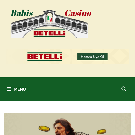
Skip
to
content
MENU