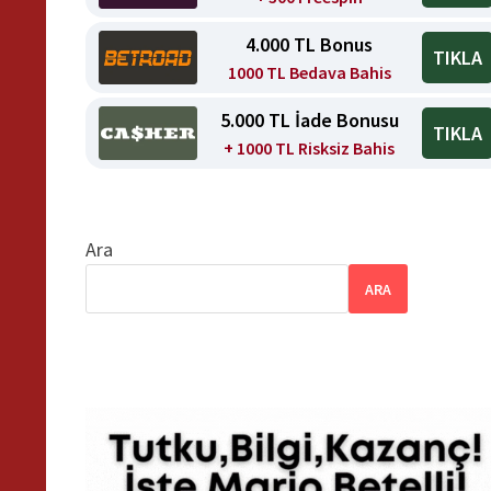
4.000 TL Bonus
TIKLA
1000 TL Bedava Bahis
5.000 TL İade Bonusu
TIKLA
+ 1000 TL Risksiz Bahis
Ara
ARA