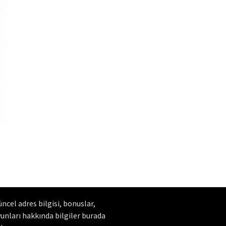
ncel adres bilgisi, bonuslar,
yunları hakkında bilgiler burada