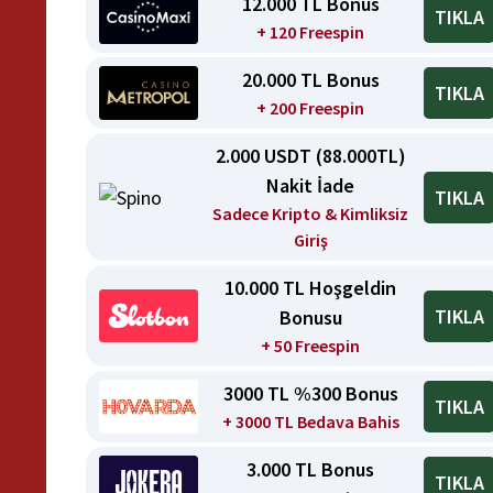
12.000 TL Bonus
TIKLA
+ 120 Freespin
20.000 TL Bonus
TIKLA
+ 200 Freespin
2.000 USDT (88.000TL)
Nakit İade
TIKLA
Sadece Kripto & Kimliksiz
Giriş
10.000 TL Hoşgeldin
TIKLA
Bonusu
+ 50 Freespin
3000 TL %300 Bonus
TIKLA
+ 3000 TL Bedava Bahis
3.000 TL Bonus
TIKLA