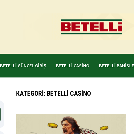
BETELLI GÜNCEL GIRIŞ
BETELLI CASINO
BETELLI BAHISLE
KATEGORI:
BETELLI CASINO