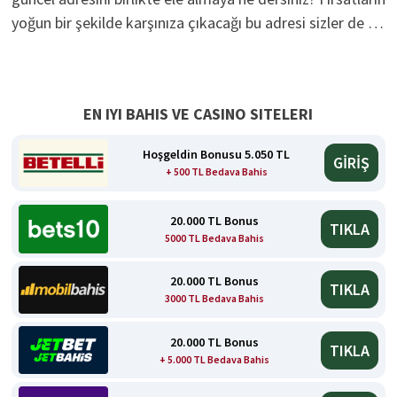
yoğun bir şekilde karşınıza çıkacağı bu adresi sizler de …
EN IYI BAHIS VE CASINO SITELERI
Hoşgeldin Bonusu 5.050 TL
GİRİŞ
+ 500 TL Bedava Bahis
20.000 TL Bonus
TIKLA
5000 TL Bedava Bahis
20.000 TL Bonus
TIKLA
3000 TL Bedava Bahis
20.000 TL Bonus
TIKLA
+ 5.000 TL Bedava Bahis