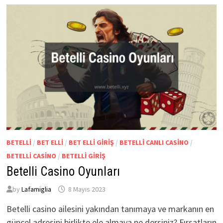
BETELLI
/
BET ELLI
/
BET ELLI GIRIŞ
/
BETELLI CANLI CASINO
/
BETELLI CASINO
/
BETELLI GIRIŞ
Betelli Casino Oyunları
by
Lafamiglia
8 Mayıs 2023
Betelli casino ailesini yakından tanımaya ve markanın en
güncel adresini birlikte ele almaya ne dersiniz? Fırsatların