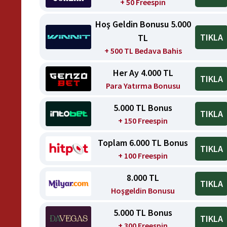
+ 50 Freespin
Hoş Geldin Bonusu 5.000
TIKLA
TL
+ 500 TL Bedava Bahis
Her Ay 4.000 TL
TIKLA
Para Yatırma Bonusu
5.000 TL Bonus
TIKLA
+ 150 Freespin
Toplam 6.000 TL Bonus
TIKLA
+ 100 Freespin
8.000 TL
TIKLA
Hoşgeldin Bonusu
5.000 TL Bonus
TIKLA
+ 300 Freespin