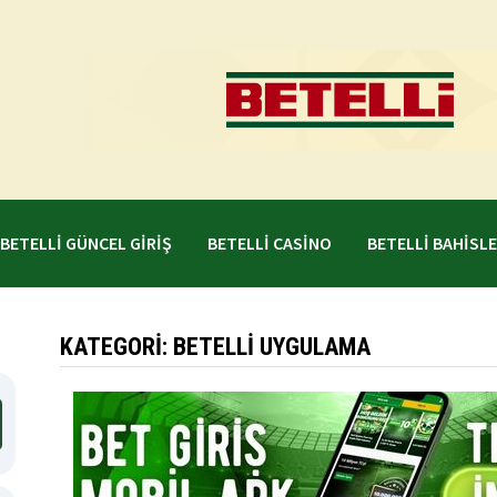
BETELLI GÜNCEL GIRIŞ
BETELLI CASINO
BETELLI BAHISLE
KATEGORI:
BETELLI UYGULAMA