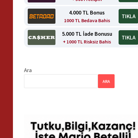
4.000 TL Bonus
TIKLA
1000 TL Bedava Bahis
5.000 TL İade Bonusu
TIKLA
+ 1000 TL Risksiz Bahis
Ara
ARA