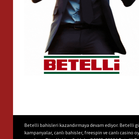
Betelli bahisleri kazandırmaya devam ediyor. Betelli gü
kampanyalar, canlı bahisler, freespin ve canlı casino o