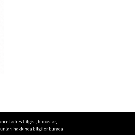
ncel adres bilgisi, bonuslar,
yunları hakkında bilgiler burada