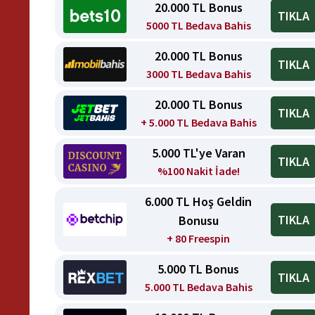
20.000 TL Bonus
TIKLA
5000 TL Bedava Bahis
20.000 TL Bonus
TIKLA
3000 TL Bedava Bahis
20.000 TL Bonus
TIKLA
+ 5.000 TL Bedava Bahis
5.000 TL'ye Varan
TIKLA
%100 Nakit İade!
6.000 TL Hoş Geldin
TIKLA
Bonusu
+ 80 Freespin
5.000 TL Bonus
TIKLA
5.000 TL Bedava Bahis