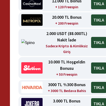
12.000 TL Bonus
TIKLA
+ 120 Freespin
20.000 TL Bonus
TIKLA
+ 200 Freespin
2.000 USDT (88.000TL)
Nakit İade
TIKLA
Sadece Kripto & Kimliksiz
Giriş
10.000 TL Hoşgeldin
TIKLA
Bonusu
+ 50 Freespin
3000 TL %300 Bonus
TIKLA
+ 3000 TL Bedava Bahis
3.000 TL Bonus
TIKLA