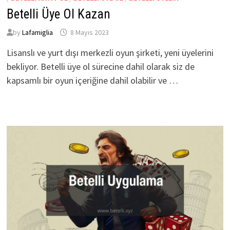
Betelli Üye Ol Kazan
by
Lafamiglia
8 Mayıs 2023
Lisanslı ve yurt dışı merkezli oyun şirketi, yeni üyelerini
bekliyor. Betelli üye ol sürecine dahil olarak siz de
kapsamlı bir oyun içeriğine dahil olabilir ve …