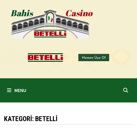
Skip
to
content
MENU
KATEGORI:
BETELLI