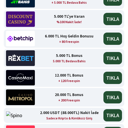
+ 5.000 TL Bedava Bahis
5.000 TL'ye Varan
TIKLA
%100 Nakit İade!
6.000 TL Hoş Geldin Bonusu
TIKLA
+ 80 Freespin
5.000 TL Bonus
TIKLA
5.000 TL Bedava Bahis
12.000 TL Bonus
TIKLA
+ 120 Freespin
20.000 TL Bonus
TIKLA
+ 200 Freespin
2.000 USDT (88.000TL) Nakit İade
TIKLA
Sadece Kripto & Kimliksiz Giriş