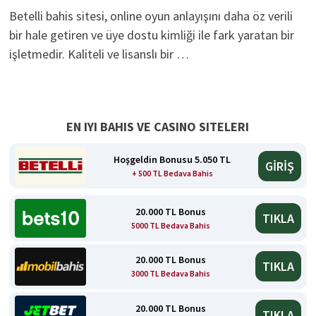
Betelli bahis sitesi, online oyun anlayışını daha öz verili
bir hale getiren ve üye dostu kimliği ile fark yaratan bir
işletmedir. Kaliteli ve lisanslı bir …
EN IYI BAHIS VE CASINO SITELERI
Hoşgeldin Bonusu 5.050 TL
GİRİŞ
+ 500 TL Bedava Bahis
20.000 TL Bonus
TIKLA
5000 TL Bedava Bahis
20.000 TL Bonus
TIKLA
3000 TL Bedava Bahis
20.000 TL Bonus
TIKLA