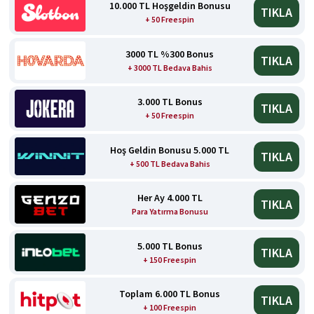
10.000 TL Hoşgeldin Bonusu
TIKLA
+ 50 Freespin
3000 TL %300 Bonus
TIKLA
+ 3000 TL Bedava Bahis
3.000 TL Bonus
TIKLA
+ 50 Freespin
Hoş Geldin Bonusu 5.000 TL
TIKLA
+ 500 TL Bedava Bahis
Her Ay 4.000 TL
TIKLA
Para Yatırma Bonusu
5.000 TL Bonus
TIKLA
+ 150 Freespin
Toplam 6.000 TL Bonus
TIKLA
+ 100 Freespin